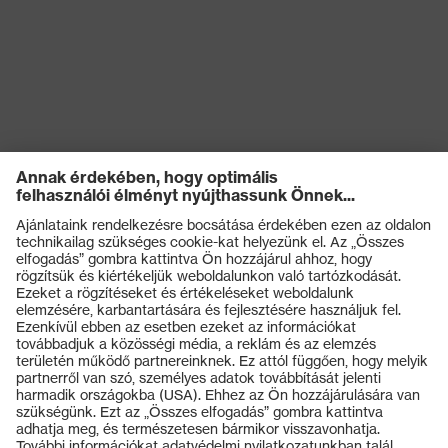
Termékek
Védőszemüvegek
Védősisakok
Védőkesztyűk
Munkavédelmi lábbeli