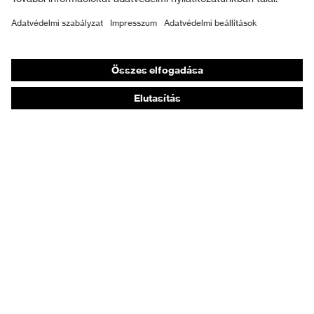
Személyre szabott egyéni védőeszközök
Légzésvédő álarcok
Hallásvédelem
Védő- és munkaruházat
Terméktanácsadás
Tetőtől talpig: uvex Safety Expert System
Kézvédelem: uvex Chemical Expert System
Légzésvédelem: uvex Respiratory Expert System
Szemvédelem: Védőszemüveg-konfigurátor
Technológiák
Díjak