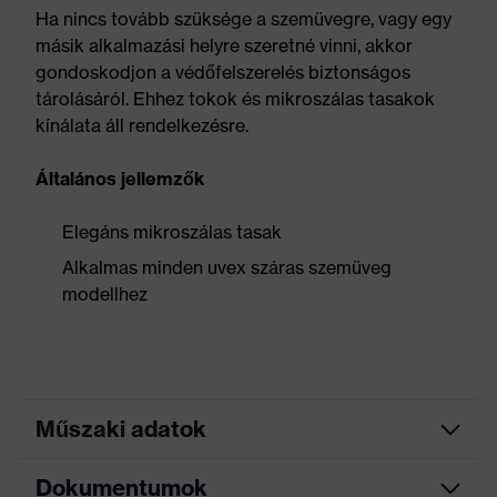
Ha nincs tovább szüksége a szemüvegre, vagy egy
másik alkalmazási helyre szeretné vinni, akkor
gondoskodjon a védőfelszerelés biztonságos
tárolásáról. Ehhez tokok és mikroszálas tasakok
kínálata áll rendelkezésre.
Általános jellemzők
Elegáns mikroszálas tasak
Alkalmas minden uvex száras szemüveg
modellhez
Műszaki adatok
Dokumentumok
Keresőszín
fekete