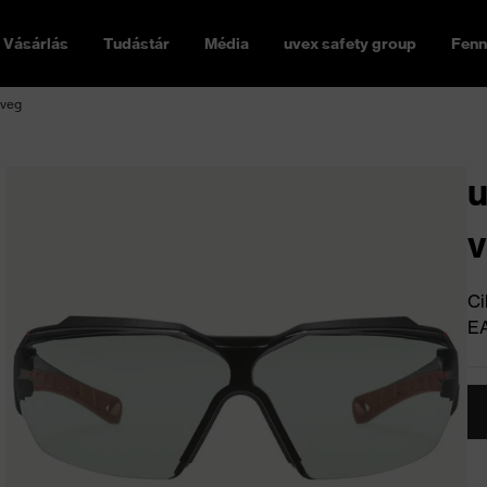
Vásárlás
Tudástár
Média
uvex safety group
Fenn
üveg
u
Ci
E