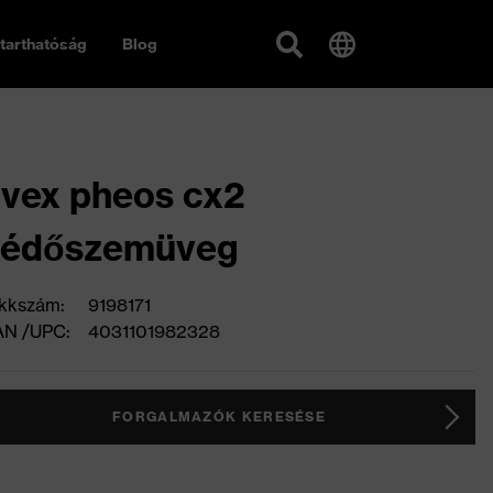
tarthatóság
Blog
vex pheos cx2
védőszemüveg
kkszám:
9198171
AN /UPC:
4031101982328
FORGALMAZÓK KERESÉSE