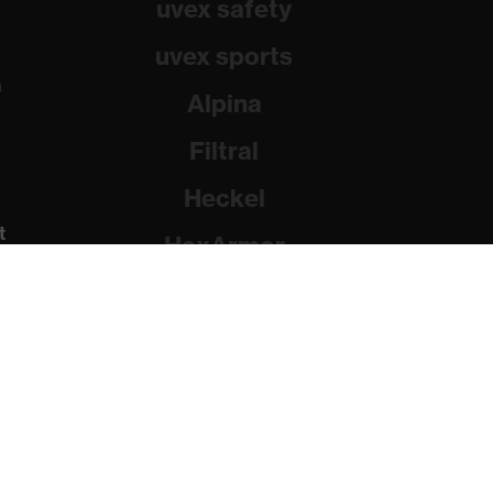
uvex safety
uvex sports
a
Alpina
Filtral
Heckel
t
HexArmor
Rainer Winter Stiftung