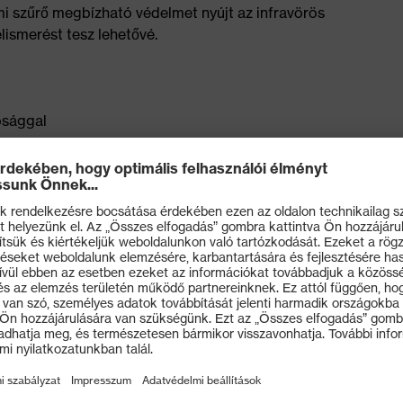
mi szűrő megbízható védelmet nyújt az infravörös
lismerést tesz lehetővé.
ósággal
ex infradur bevonattechnológiával – tartósan
lógia körülöleli a homlokot, és védelmet nyújt a bejutó
an formázott szárak kényelmesen, biztonságosan a