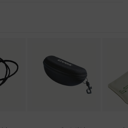
özvetlenül a szemüveglencsére fröccsöntéssel felhordott,
masz, Kiegészítő szemöldökvédő, Puha, csúszásmentes
ncsekialakítás
 2016
ortálja
ésének minimalizálása, kívül rendkívül karcálló, Belül
s az uvex napfényszűrőknek köszönhetően, színfelismerés
nyeződés-felhalmozódás, közepes páratartalom, tiszta