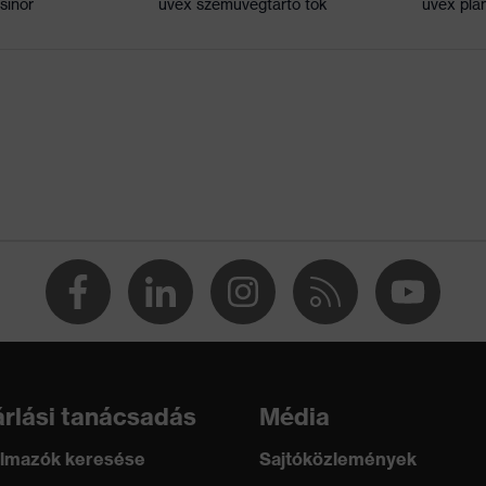
sinór
uvex szemüvegtartó tok
uvex pla
 W 1 FT KN CE
321-1:2022, EN 169:2001, EN 170:2002, EN 171:2002
rlási tanácsadás
Média
lmazók keresése
Sajtóközlemények