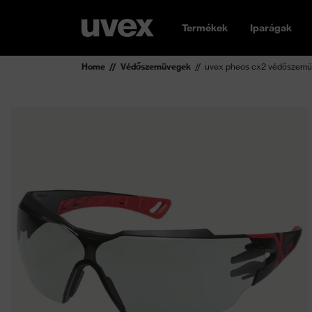
Termékek
Iparágak
Home
Védőszemüvegek
uvex pheos cx2 védőszem