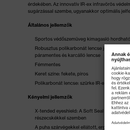
érdekében. Az innovatív IR-ex infravörös védel
sugárzással szembe, ugyanakkor optimális jelfe
Általános jellemzők
Sportos védőszemüveg kimagasló hordhat
Robusztus polikarbonát lencse jól bevált uv
páramentes és karcálló lencse
Fémmentes
Keret színe: fekete, piros
Polikarbonát lencse: szürke IR-ex 1,7
Kényelmi jellemzők
X-tended eyeshield: A Soft Seal kerettechno
részecskékkel szemben
A puha szárvégekkel ellátott, ergonomikus