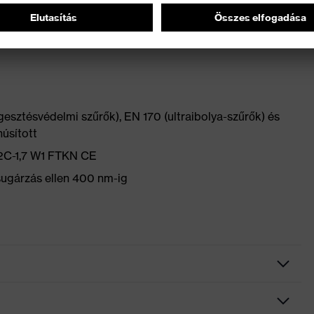
üveg viselőjéhez, és csúszásmentesen illeszkedik,
esztésvédelmi szűrők), EN 170 (ultraibolya-szűrők) és
núsított
 2C-1,7 W1 FTKN CE
ugárzás ellen 400 nm-ig