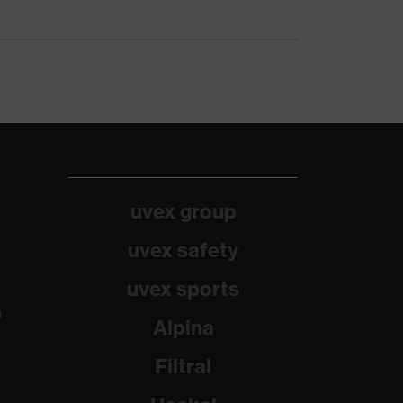
uvex group
uvex safety
uvex sports
a
Alpina
Filtral