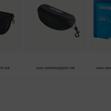
nyeződés-felhalmozódás, közepes páratartalom, tiszta
tó tok
uvex szemüvegtartó tok
uvex sze
 1 FTN CE