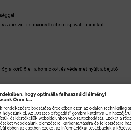
séggel
vex supravision bevonattechnológiával – mindkét
lógia körülöleli a homlokot, és védelmet nyújt a bejutó
an formázott szárak kényelmesen, biztonságosan a
üveg viselőjéhez, és csúszásmentesen illeszkedik,