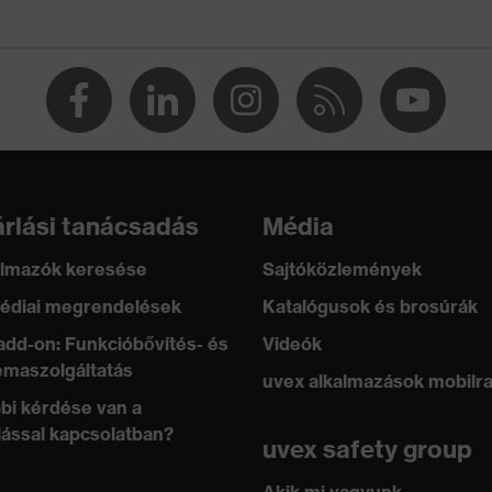
zható
6321-1:2022, EN 172:1994 + A1:2000 + A2:2001
rlási tanácsadás
Média
lmazók keresése
Sajtóközlemények
édiai megrendelések
Katalógusok és brosúrák
add-on: Funkcióbővítés- és
Videók
ló
maszolgáltatás
uvex alkalmazások mobilr
bi kérdése van a
lással kapcsolatban?
uvex safety group