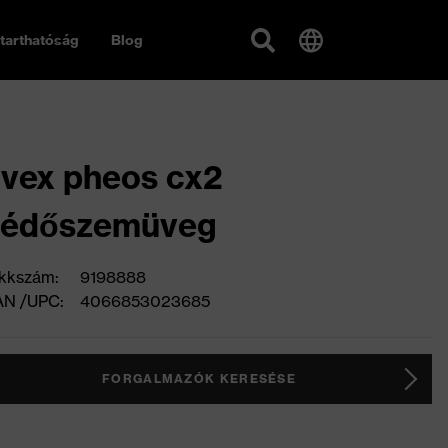
tarthatóság
Blog
vex pheos cx2
védőszemüveg
kkszám:
9198888
AN /UPC:
4066853023685
FORGALMAZÓK KERESÉSE