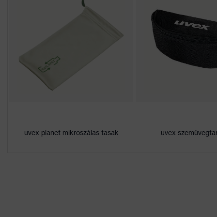
Bevonat
Páramentes
Jelölés termékcsalád
uvex pheos cx2
Bevonat tulajdonságai
Belül páramentes
Lencseárnyalat
színfelismerés
tulajdonságai
Munkakörnyezetekhez
száraz, mérsékelt szen
megfelelő
uvex planet mikroszálas tasak
uvex szemüvegtar
Nem
Uniszex
Jelölés
W 166 FT CE - 5-3,1 W
Szemüvegszár
műanyag
anyaga