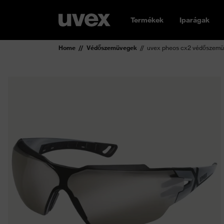
Termékek
Iparágak
Home
Védőszemüvegek
uvex pheos cx2 védőszem