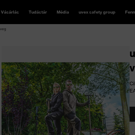
Vásárlás
Tudástár
Média
uvex safety group
Fenn
üveg
u
Ci
E