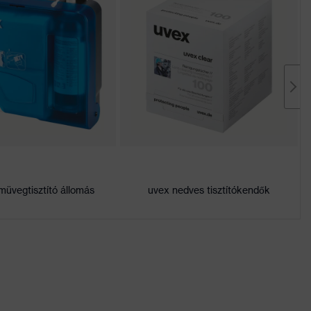
müvegtisztító állomás
uvex nedves tisztítókendők