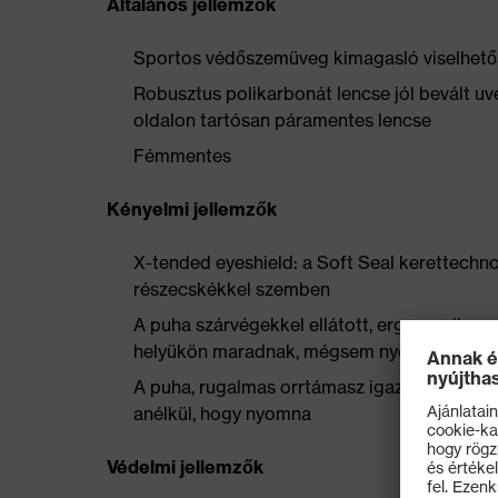
Általános jellemzők
Sportos védőszemüveg kimagasló viselhető
Robusztus polikarbonát lencse jól bevált u
oldalon tartósan páramentes lencse
Fémmentes
Kényelmi jellemzők
X-tended eyeshield: a Soft Seal kerettechno
részecskékkel szemben
A puha szárvégekkel ellátott, ergonomikus
helyükön maradnak, mégsem nyomnak
A puha, rugalmas orrtámasz igazodik a szem
anélkül, hogy nyomna
Védelmi jellemzők