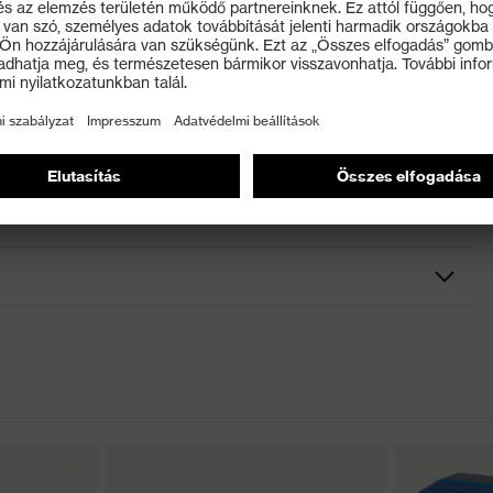
 172 (napfényszűrők ipari használatra) szabványok
 és UVB-sugárzás ellen 400 nm-ig
özvetlenül a szemüveglencsére fröccsöntéssel felhordott,
masz, Kiegészítő szemöldökvédő, Puha, csúszásmentes
ncsekialakítás
ortálja
 2016