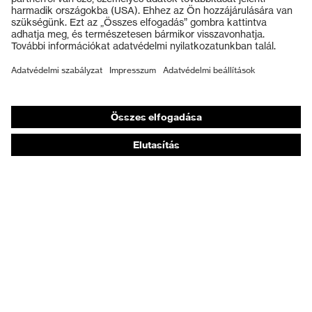
Védőkesztyűk
Munkavédelmi lábbeli
Személyre szabott egyéni védőeszközök
Légzésvédő álarcok
Hallásvédelem
Védő- és munkaruházat
Terméktanácsadás
Tetőtől talpig: uvex Safety Expert System
Kézvédelem: uvex Chemical Expert System
Légzésvédelem: uvex Respiratory Expert System
Szemvédelem: Védőszemüveg-konfigurátor
Technológiák