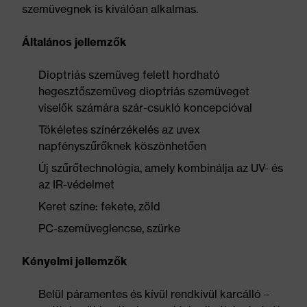
szemüvegnek is kiválóan alkalmas.
Általános jellemzők
Dioptriás szemüveg felett hordható
hegesztőszemüveg dioptriás szemüveget
viselők számára szár-csukló koncepcióval
Tökéletes színérzékelés az uvex
napfényszűrőknek köszönhetően
Új szűrőtechnológia, amely kombinálja az UV- és
az IR-védelmet
Keret színe: fekete, zöld
PC-szemüveglencse, szürke
Kényelmi jellemzők
Belül páramentes és kívül rendkívül karcálló –