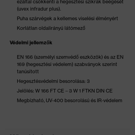
ezáltal csökkenti a hegesztési szikrák beégését
(uvex infradur plus).
Puha szárvégek a kellemes viselési élményért
Korlátlan oldalirányú látómező
Védelmi jellemzők
EN 166 (személyi szemvédő eszközök) és az EN
169 (hegesztési védelem) szabványok szerint
tanúsított
Hegesztésvédelmi besorolása: 3
Jelölés: W 166 FT CE – 3 W 1 FTKN DIN CE
Megbízható, UV-400 besorolású és IR-védelem