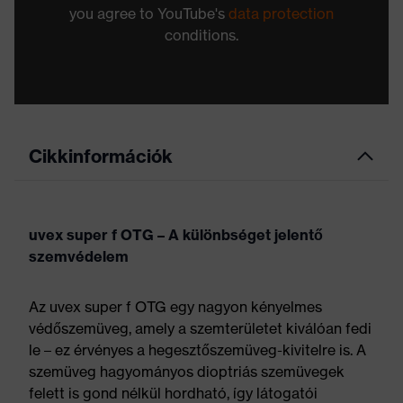
you agree to YouTube's
data protection
conditions.
Cikkinformációk
uvex super f OTG – A különbséget jelentő
szemvédelem
Az uvex super f OTG egy nagyon kényelmes
védőszemüveg, amely a szemterületet kiválóan fedi
le – ez érvényes a hegesztőszemüveg-kivitelre is. A
szemüveg hagyományos dioptriás szemüvegek
felett is gond nélkül hordható, így látogatói