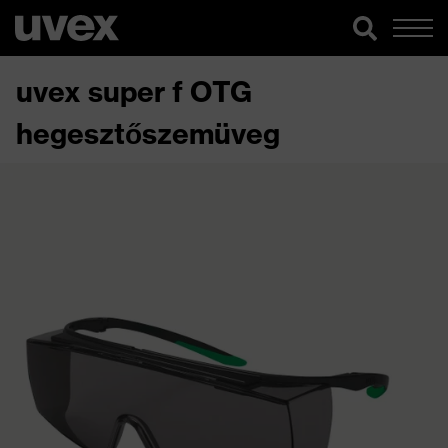
uvex super f OTG
hegesztőszemüveg