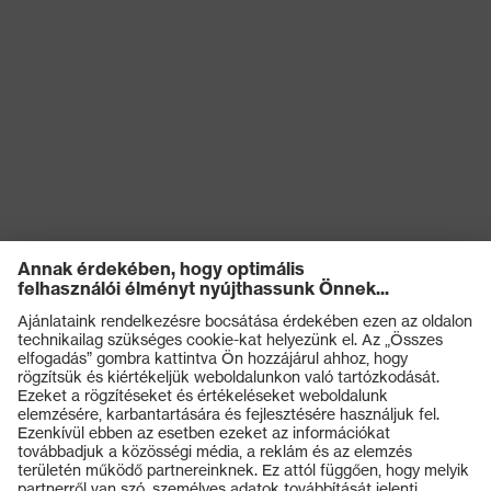
Lencse keresőszíne
szürke
(szűrő)
Áteresztés
13%
UV-védelem
UV400
uvex supravision
uvex technológia
bevonattechnológia
Termékek
Védőszemüvegek
Védősisakok