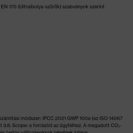
EN 170 (Ultraibolya-szűrők) szabványok szerint
q
 Számítási módszer: IPCC 2021 GWP 100a (az ISO 14067
t 3.8. Scope: a forrástól az ügyfélhez. A megadott CO₂-
és tartós változásoknak lehetnek kitéve.