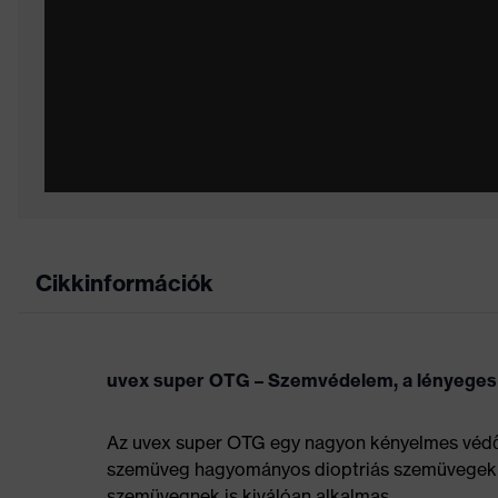
Cikkinformációk
uvex super OTG – Szemvédelem, a lényeges
Az uvex super OTG egy nagyon kényelmes védős
szemüveg hagyományos dioptriás szemüvegek fel
szemüvegnek is kiválóan alkalmas.