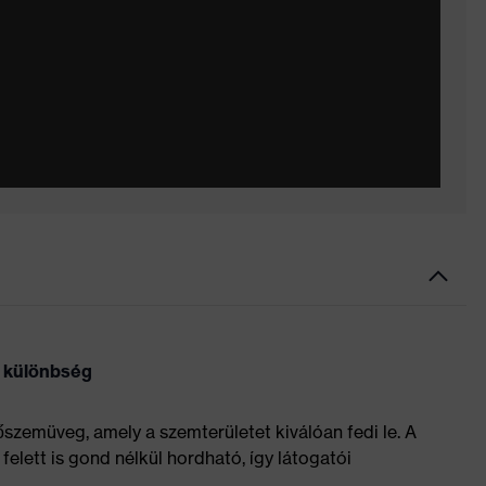
 különbség
zemüveg, amely a szemterületet kiválóan fedi le. A
ett is gond nélkül hordható, így látogatói