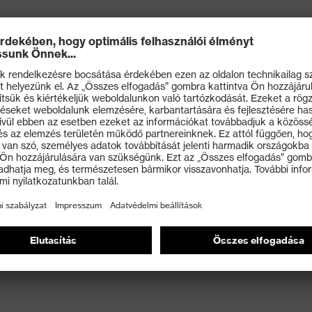
müveg csukló nélküli szárakkal
 a karcolásokkal és a vegyi anyagokkal szemben (uvex
es viselési élményért