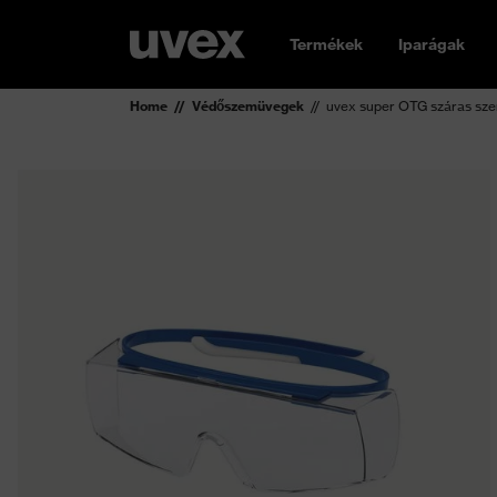
Termékek
Iparágak
Home
Védőszemüvegek
uvex super OTG száras sz