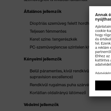
Általános jellemzők
Dioptriás szemüveg felett hordható védősze
Teljesen fémmentes
Keret színe: tengerészkék
PC-szemüveglencse színtelen kivitelben
Kényelmi jellemzők
Belül páramentes, kívül rendkívül ellenálló
supravision excellence)
Rendkívül rugalmas puha szárvégek a kellem
Korlátlan oldalirányú látómező
Védelmi jellemzők