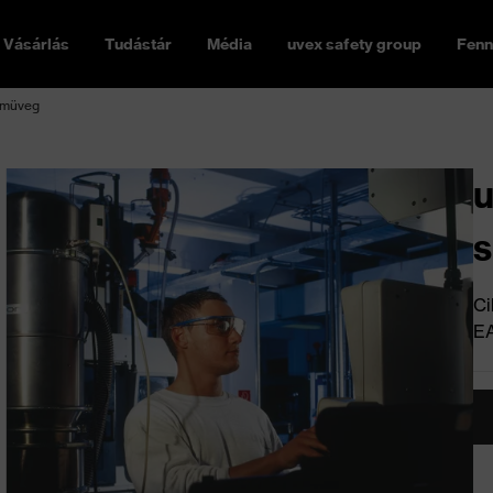
Vásárlás
Tudástár
Média
uvex safety group
Fenn
emüveg
u
Ci
E