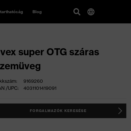
tarthatóság
Blog
vex super OTG száras
szemüveg
kkszám:
9169260
AN /UPC:
4031101419091
FORGALMAZÓK KERESÉSE