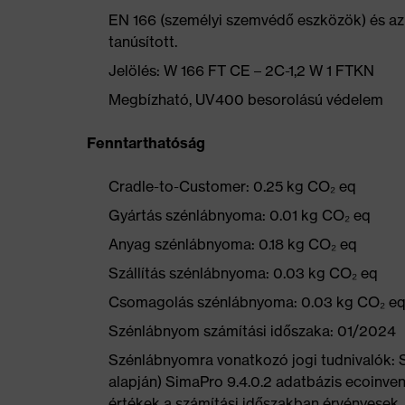
EN 166 (személyi szemvédő eszközök) és az 
tanúsított.
Jelölés: W 166 FT CE – 2C-1,2 W 1 FTKN
Megbízható, UV400 besorolású védelem
Fenntarthatóság
Cradle-to-Customer: 0.25 kg CO₂ eq
Gyártás szénlábnyoma: 0.01 kg CO₂ eq
Anyag szénlábnyoma: 0.18 kg CO₂ eq
Szállítás szénlábnyoma: 0.03 kg CO₂ eq
Csomagolás szénlábnyoma: 0.03 kg CO₂ e
Szénlábnyom számítási időszaka: 01/2024
Szénlábnyomra vonatkozó jogi tudnivalók:
alapján) SimaPro 9.4.0.2 adatbázis ecoinven
értékek a számítási időszakban érvényesek, 