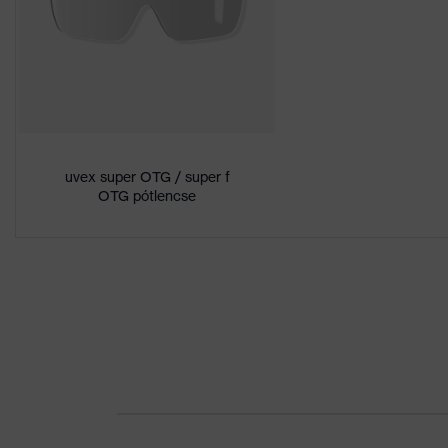
Lencseárnyalat tulajdonságai
nincsenek sp
Munkakörnyezetekhez
száraz, mérs
megfelelő
tiszta
Nem
Uniszex
Jelölés
uvex super OTG / super f
W 166 FT CE
OTG pótlencse
Szemüvegszár anyaga
műanyag
Keret anyaga
műanyag
Lencse anyaga
Polikarbonát
Keret anyaga
műanyag, mű
Szabvány
EN 166:2001,