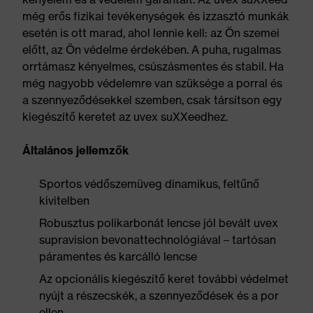
még erős fizikai tevékenységek és izzasztó munkák
esetén is ott marad, ahol lennie kell: az Ön szemei
előtt, az Ön védelme érdekében. A puha, rugalmas
orrtámasz kényelmes, csúszásmentes és stabil. Ha
még nagyobb védelemre van szüksége a porral és
a szennyeződésekkel szemben, csak társítson egy
kiegészítő keretet az uvex suXXeedhez.
Általános jellemzők
Sportos védőszemüveg dinamikus, feltűnő
kivitelben
Robusztus polikarbonát lencse jól bevált uvex
supravision bevonattechnológiával – tartósan
páramentes és karcálló lencse
Az opcionális kiegészítő keret további védelmet
nyújt a részecskék, a szennyeződések és a por
ellen