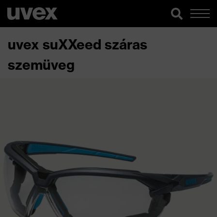
uvex suXXeed száras
szemüveg