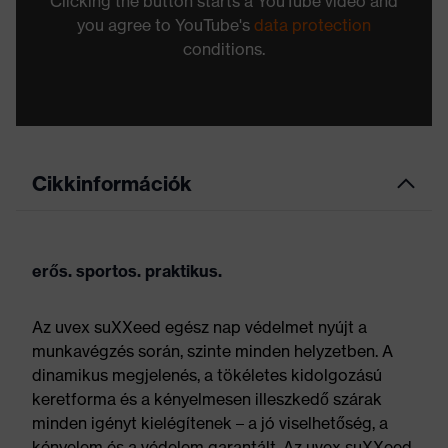
Clicking the button starts a YouTube video and
you agree to YouTube's
data protection
conditions.
Cikkinformációk
erős. sportos. praktikus.
Az uvex suXXeed egész nap védelmet nyújt a
munkavégzés során, szinte minden helyzetben. A
dinamikus megjelenés, a tökéletes kidolgozású
keretforma és a kényelmesen illeszkedő szárak
minden igényt kielégítenek – a jó viselhetőség, a
kényelem és a védelem garantált. Az uvex suXXeed