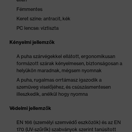
Fémmentes
Keret színe: antracit, kék
PC lencse: víztiszta
Kényelmi jellemzők
A puha szárvégekkel ellátott, ergonomikusan
formázott szárak kényelmesen, biztonságosan a
helyükön maradnak, mégsem nyomnak
A puha, rugalmas orrtámasz igazodik a
szemüveg viselőjéhez, és csúszásmentesen
illeszkedik, anélkül hogy nyomna
Védelmi jellemzők
EN 166 (személyi szemvédő eszközök) és az EN
170 (UV-szűrők) szabványok szerint tanúsított