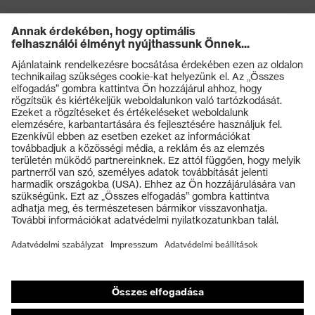
Termékek
Védőszemüvegek
Védősisakok
Védőkesztyűk
Munkavédelmi lábbeli
Személyre szabott egyéni védőeszközök
Légzésvédő álarcok
Hallásvédelem
Védő- és munkaruházat