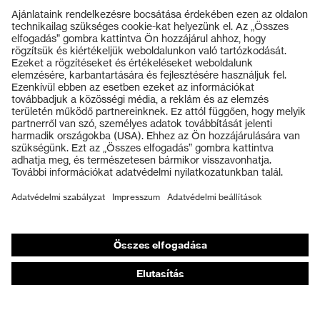
Termékek
Védőszemüvegek
Védősisakok
Védőkesztyűk
Munkavédelmi lábbeli
Személyre szabott egyéni védőeszközök
Légzésvédő álarcok
Hallásvédelem
Védő- és munkaruházat
Terméktanácsadás