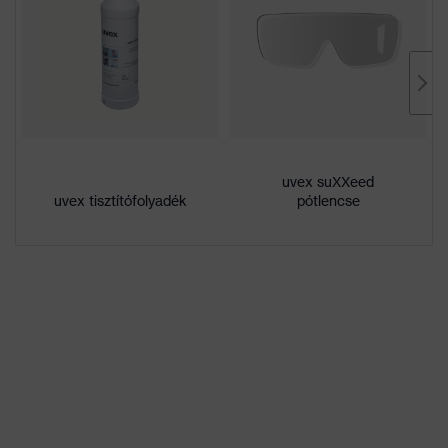
kívül rendkívül karcálló,
Bevonat tulajdonságai
Belül páramentes,
Vegyszerálló
Lencseárnyalat
nincsenek speciális
tulajdonságai
tulajdonságok
uvex suXXeed
száraz, mérsékelt
uvex tisztítófolyadék
pótlencse
Munkakörnyezetekhez
szennyeződés-
megfelelő
felhalmozódás, közepes
páratartalom, tiszta
Nem
Uniszex
W 166 FT CE - 2C-1,2 W 1
Jelölés
FT KN CE
Szemüvegszár
műanyag
anyaga