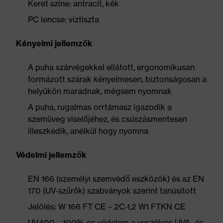
Keret színe: antracit, kék
PC lencse: víztiszta
Kényelmi jellemzők
A puha szárvégekkel ellátott, ergonomikusan
formázott szárak kényelmesen, biztonságosan a
helyükön maradnak, mégsem nyomnak
A puha, rugalmas orrtámasz igazodik a
szemüveg viselőjéhez, és csúszásmentesen
illeszkedik, anélkül hogy nyomna
Védelmi jellemzők
EN 166 (személyi szemvédő eszközök) és az EN
170 (UV-szűrők) szabványok szerint tanúsított
Jelölés: W 166 FT CE – 2C-1,2 W1 FTKN CE
UV400 – 100%-os védelem a veszélyes UVA- és