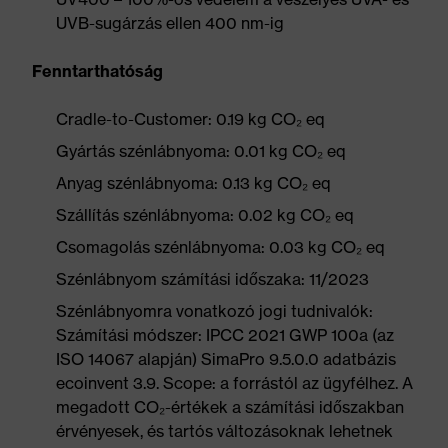
UVB-sugárzás ellen 400 nm-ig
Fenntarthatóság
Cradle-to-Customer: 0.19 kg CO₂ eq
Gyártás szénlábnyoma: 0.01 kg CO₂ eq
Anyag szénlábnyoma: 0.13 kg CO₂ eq
Szállítás szénlábnyoma: 0.02 kg CO₂ eq
Csomagolás szénlábnyoma: 0.03 kg CO₂ eq
Szénlábnyom számítási időszaka: 11/2023
Szénlábnyomra vonatkozó jogi tudnivalók:
Számítási módszer: IPCC 2021 GWP 100a (az
ISO 14067 alapján) SimaPro 9.5.0.0 adatbázis
ecoinvent 3.9. Scope: a forrástól az ügyfélhez. A
megadott CO₂-értékek a számítási időszakban
érvényesek, és tartós változásoknak lehetnek