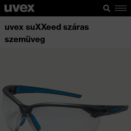
uvex suXXeed száras
szemüveg