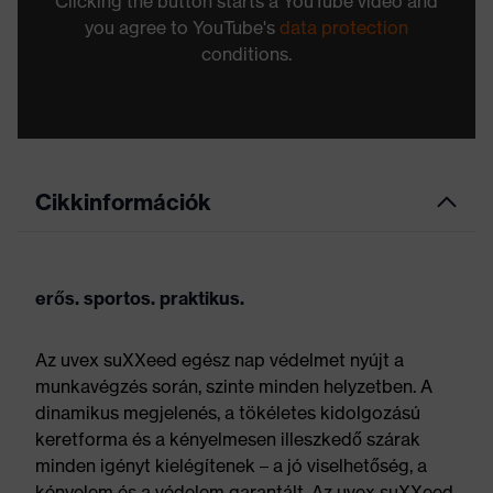
Clicking the button starts a YouTube video and
you agree to YouTube's
data protection
conditions.
Cikkinformációk
erős. sportos. praktikus.
Az uvex suXXeed egész nap védelmet nyújt a
munkavégzés során, szinte minden helyzetben. A
dinamikus megjelenés, a tökéletes kidolgozású
keretforma és a kényelmesen illeszkedő szárak
minden igényt kielégítenek – a jó viselhetőség, a
kényelem és a védelem garantált. Az uvex suXXeed