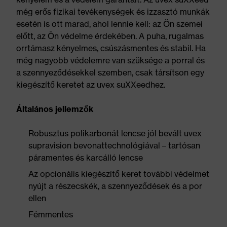
még erős fizikai tevékenységek és izzasztó munkák
esetén is ott marad, ahol lennie kell: az Ön szemei
előtt, az Ön védelme érdekében. A puha, rugalmas
orrtámasz kényelmes, csúszásmentes és stabil. Ha
még nagyobb védelemre van szüksége a porral és
a szennyeződésekkel szemben, csak társítson egy
kiegészítő keretet az uvex suXXeedhez.
Általános jellemzők
Robusztus polikarbonát lencse jól bevált uvex
supravision bevonattechnológiával – tartósan
páramentes és karcálló lencse
Az opcionális kiegészítő keret további védelmet
nyújt a részecskék, a szennyeződések és a por
ellen
Fémmentes