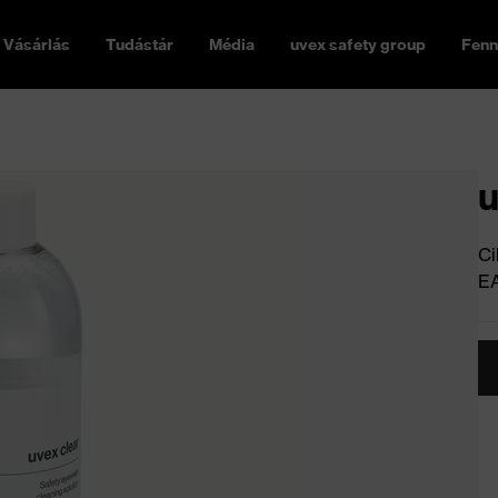
Vásárlás
Tudástár
Média
uvex safety group
Fenn
u
Ci
E