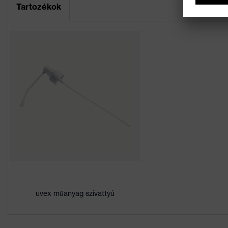
Tartozékok
Tartalom
5
Termékkategória
T
Terméktípus
T
Keresőszín (szűrő)
á
UV-védelem
-
uvex műanyag szivattyú