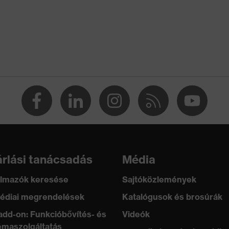
rlási tanácsadás
Média
lmazók keresése
Sajtóközlemények
édiai megrendelések
Katalógusok és brosúrák
add-on: Funkcióbővítés- és
Videók
maszolgáltatás