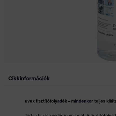
Cikkinformációk
uvex tisztítófolyadék – mindenkor teljes kilátá
Tartsa tisztán védőszemüvegét! A tisztítófol