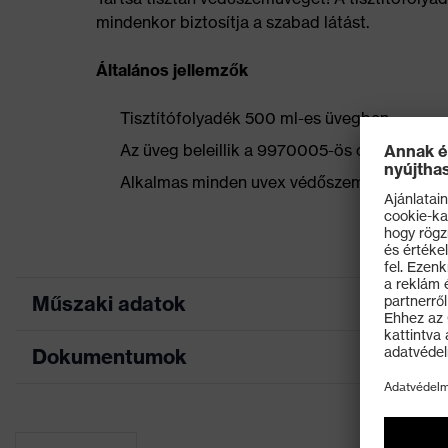
mindenkor biztosítja a szabad látást.
Általános jellemzők
Tisztítófolyadék 500 ml-es üvegben
Az üveg beleillik a 9970005-ös cikkszámú u
Alkalmas minden uvex védőszemüveghez
Műszaki adatok
Dokumentumok
Jelölés termékcsalád
A
Tartozék jellemzői
m
Biztonsági adatlap
Nem
-