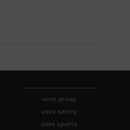
uvex group
uvex safety
uvex sports