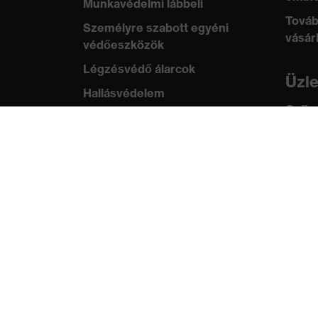
Munkavédelmi lábbeli
Továb
Személyre szabott egyéni
vásár
védőeszközök
Légzésvédő álarcok
Üzl
Hallásvédelem
Online
Védő- és munkaruházat
ügyfe
Terméktanácsadás
Tud
Tetőtől talpig: uvex Safety
uvex
Expert System
Szabv
Kézvédelem: uvex Chemical
tanús
Expert System
Légzésvédelem: uvex
Respiratory Expert System
Szemvédelem: Védőszemüveg-