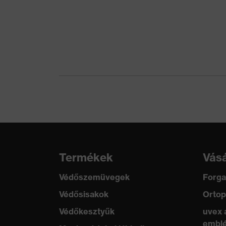
Termékek
Vásá
Védőszemüvegek
Forga
Védősisakok
Ortop
Védőkesztyűk
uvex 
emblé