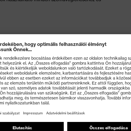
vex tisztítóállomásokba
ccessories
inden uvex védőszemüveghez