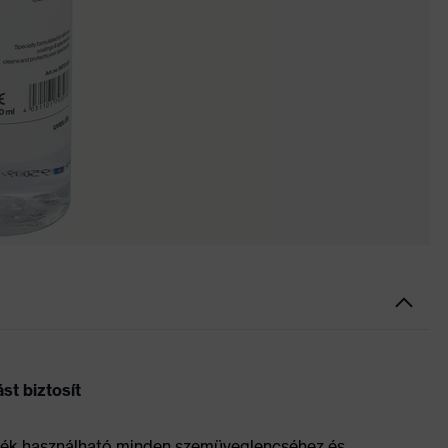
st biztosít
yadék használható minden szemüveglencséhez és