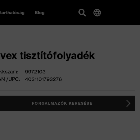
tarthatóság
Blog
vex tisztítófolyadék
kkszám:
9972103
AN /UPC:
4031101793276
FORGALMAZÓK KERESÉSE