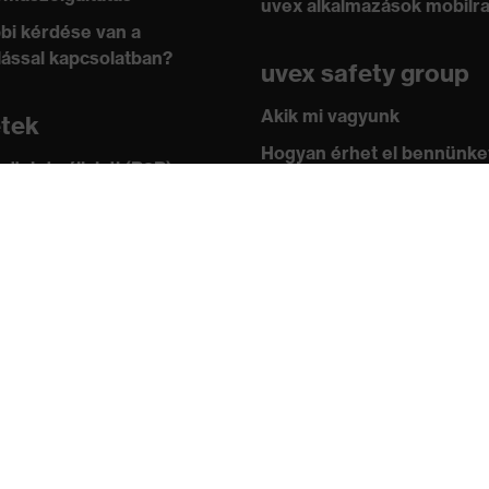
uvex alkalmazások mobilr
bi kérdése van a
lással kapcsolatban?
uvex safety group
Akik mi vagyunk
etek
Hogyan érhet el bennünke
 üzlet vállalati (B2B)
leknek
Kapcsolat
ástár
Impresszum
 academy
Adatvédelem
ányok és irányelvek
ítványok