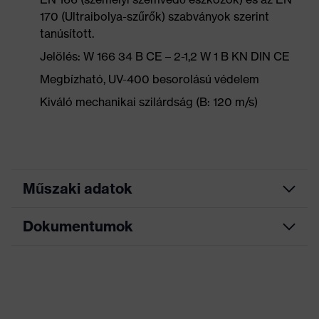
170 (Ultraibolya-szűrők) szabványok szerint
tanúsított.
Jelölés: W 166 34 B CE – 2-1,2 W 1 B KN DIN CE
Megbízható, UV-400 besorolású védelem
Kiváló mechanikai szilárdság (B: 120 m/s)
Műszaki adatok
Dokumentumok
Keresőszín
szürke, kék
(szűrő)
Egylencsés szemüveg,
EK-megfelelőségi nyilatkozat
Kivitel
Sisaktartóval
Az EK-megfelelőségi nyilatkozat letöltési