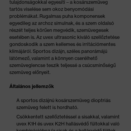
tulajdonságokkal egyesíti – a kosárszemüveg
tartós viselése sem okoz benyomódási
problémákat. Rugalmas puha komponensek
egyedileg az archoz simulnak, és a szem oldalsó
részét teljes körűen megvédik, szemüvegesek
esetében is. Az uvex ultrasonic kiváló szellőztetése
gondoskodik a szem kellemes és irritációmentes
klímájáról. Sportos dizájn, széles panorámájú
látómező, valamint a könnyen cserélhető
szemüveglencse teszik teljessé a csúcsminőségű
szemüveg előnyeit.
Általános jellemzők
A sportos dizájnú kosárszemüveg dioptriás
szemüveg felett is hordható.
Csökkentett szellőztetéssel a sisakkal, valamint
uvex K1H és uvex K2H hallásvédő fültokkal való
kombinációhoz (a sisak és a hallásvédő fültok