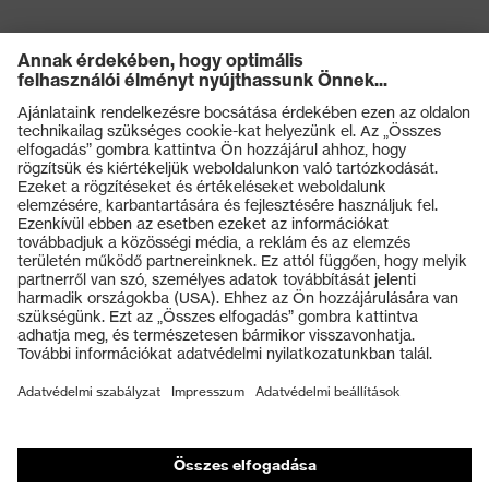
Termékek
Védőszemüvegek
Védősisakok
Védőkesztyűk
Munkavédelmi lábbeli
Személyre szabott egyéni védőeszközök
Légzésvédő álarcok
Hallásvédelem