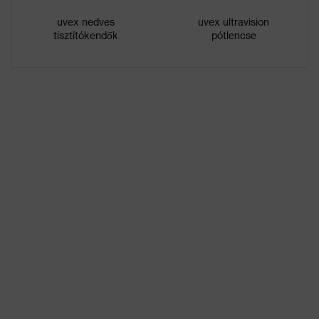
uvex nedves
uvex ultravision
Nem
Uniszex
tisztítókendők
pótlencse
W 166 34 BT CE - 2C-1,2 W 1
Jelölés
BT KN CE
Fejpánt anyaga
szintetikus
Keret anyaga
műanyag
Lencse anyaga
Polikarbonát (PC)
Keret anyaga
műanyag, szintetikus
Szabvány
EN 166:2001, EN 170:2002
Termékkategória
Védőszemüveg
Terméktípus
Teljes látóterű szemüveg