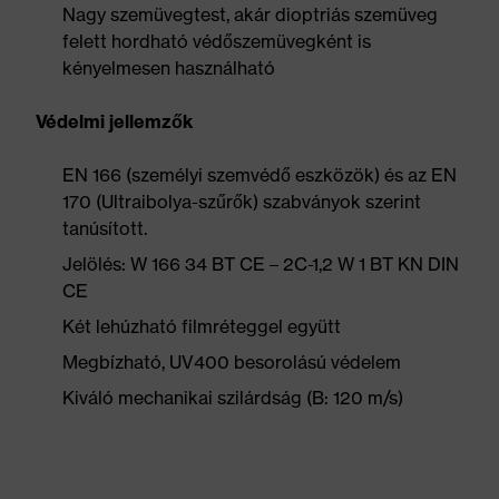
Nagy szemüvegtest, akár dioptriás szemüveg
felett hordható védőszemüvegként is
kényelmesen használható
Védelmi jellemzők
EN 166 (személyi szemvédő eszközök) és az EN
170 (Ultraibolya-szűrők) szabványok szerint
tanúsított.
Jelölés: W 166 34 BT CE – 2C-1,2 W 1 BT KN DIN
CE
Két lehúzható filmréteggel együtt
Megbízható, UV400 besorolású védelem
Kiváló mechanikai szilárdság (B: 120 m/s)