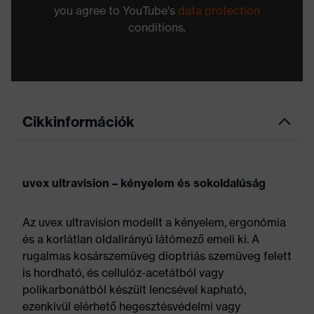
you agree to YouTube's
data protection
conditions.
Cikkinformációk
uvex ultravision – kényelem és sokoldalúság
Az uvex ultravision modellt a kényelem, ergonómia
és a korlátlan oldalirányú látómező emeli ki. A
rugalmas kosárszemüveg dioptriás szemüveg felett
is hordható, és cellulóz-acetátból vagy
polikarbonátból készült lencsével kapható,
ezenkívül elérhető hegesztésvédelmi vagy