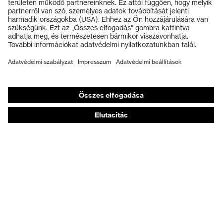
Védősisakok
Védőkesztyűk
Munkavédelmi lábbeli
Személyre szabott egyéni védőeszközök
Légzésvédő álarcok
Hallásvédelem
Védő- és munkaruházat
Terméktanácsadás
Tetőtől talpig: uvex Safety Expert System
Kézvédelem: uvex Chemical Expert System
Légzésvédelem: uvex Respiratory Expert System
Szemvédelem: Védőszemüveg-konfigurátor