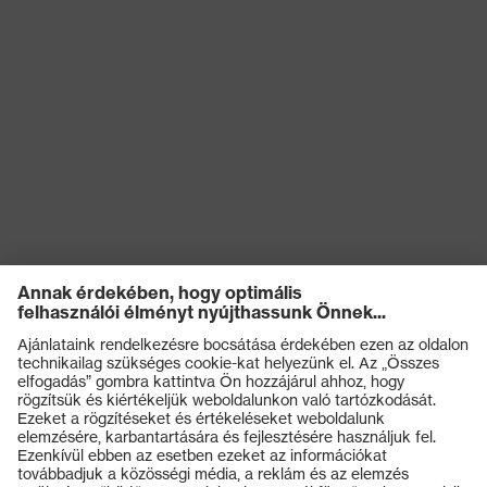
Termékek
Védőszemüvegek