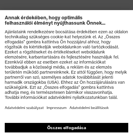
Termékek
Védőszemüvegek
Védősisakok
Védőkesztyűk
Munkavédelmi lábbeli
Személyre szabott egyéni védőeszközök
Légzésvédő álarcok
Hallásvédelem