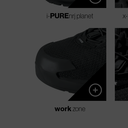
fogalmát.
PURE
i-
nrj planet
x-
Védelem a láb elülső részén
a dinamikus orrmerevítő,
valamint a nagy
teljesítményű PUtek
SPIDER felsőrészanyag
révén, a nagy
igénybevétellel járó
tevékenységekhez.
work
zone