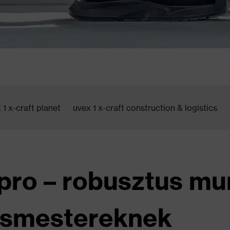
 1 x-craft planet
uvex 1 x-craft construction & logistics
t pro – robusztus m
ácsmestereknek