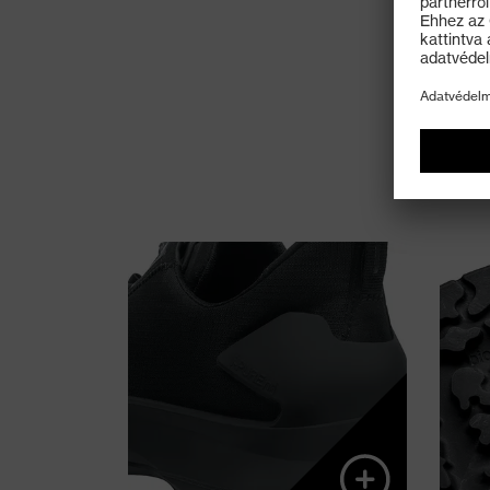
Az újszerű i-PUREnrj
poliuretán talptechnológia
a távozó energiát a teljes
talpfelületen át
visszajuttatja a cipő
viselőjének, újraértelmezve
a csillapítás és stabilitás