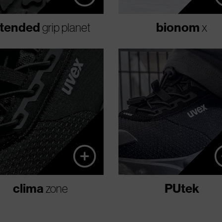
nedves talajokon.
tended
bionom
grip planet
x
Az innovatív
A PU-bevonatú poliész
klímaszabályozó rendszer
szálak egy rendkí
optimalizálja a
kopásálló, robusztus,
légáteresztést és a
rugalmas 3D-há
klímakezelést a
alkotnak. A PUtek kéts
munkavédelmi lábbeliben,
olyan szakadásálló, min
növelve a viselési
mikrosz
kényelmet.
clima
PUtek
zone