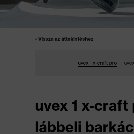
Vissza az áttekintéshez
uvex 1 x-craft pro
uvex
uvex 1 x-craf
lábbeli bark