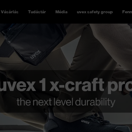
Vásárlás
Tudástár
Média
uvex safety group
Fenn