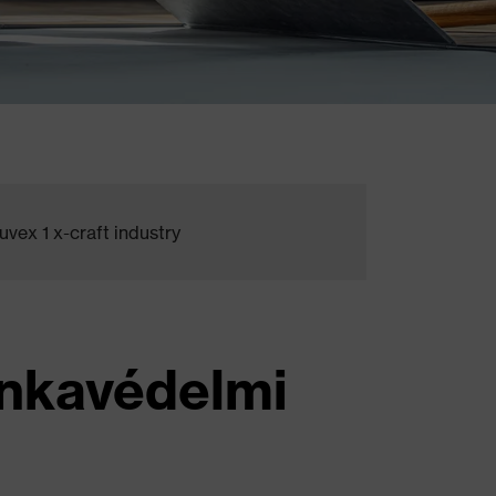
uvex 1 x-craft industry
unkavédelmi