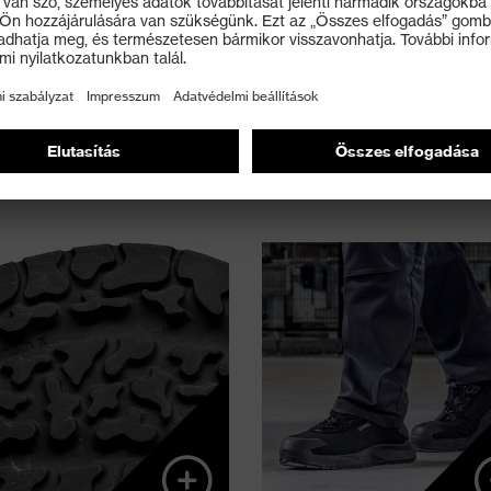
Az akár 10%-nyi
Egyedülálló megközelíté
újrahasznosított PU-
biomechanikán alap
granulátumot tartalmazó
munkavédelmi lábbe
TPU külső talp
tervezéséh
kopásállóságról és
csúszásgátlásról
gondoskodik a sima és