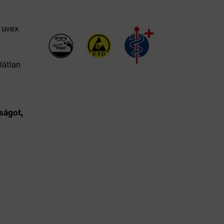
 uvex
látlan
ságot,