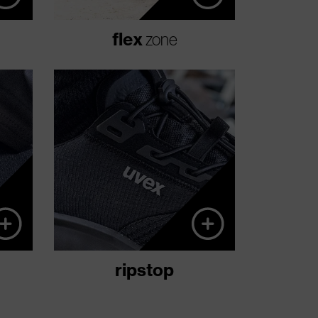
végzett tevékenységek
során.
flex
zone
ter
A kültéri munkavégzésből
vül
ismert: a ripstop könnyű,
 de
légáteresztő, sportos és
lót
50%-ban szakadásálló,
zer
akár a mikroszál.
t a
ál.
ripstop