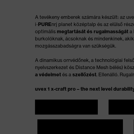
A tevékeny emberek számára készült: az uv
i-
PURE
nrj planet középtalp és az elülső rész
optimális
megtartását és rugalmasságát
a 
burkolóknak, ácsoknak és mindenkinek, aki
mozgásszabadságra van szükségük.
A dinamikus orrvédőnek, a technológiai fel
nyelvszerkezet és Distance Mesh bélés) kösz
a védelmet
és a
szellőzést
. Ellenálló. Ruga
uvex 1 x-craft pro – the next level durabilit
VÁSÁRLÁS MOST
ADATLAP
LOOKBOOK MEGTEKINTÉSE