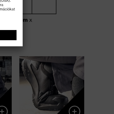
s a
Integrált rugalmas bevágás
uló
a középtalp kialakításában
lik
a talp fokozott
ez.
rugalmassága érdekében
az elülső lábfej
behajlításakor és a
kényelem javítása térdelve