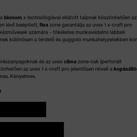
ex
bionom
x technológiával ellátott talpnak köszönhetően az
en lévő beépített,
flex
zone garantálja az uvex 1 x-craft pro
kézművesek számára – tökéletes munkavédelmi lábbeli
knek különösen a térdelő és guggoló munkahelyzetekben kor
sőrészanyagoknak és az uvex
clima
zone-nak (perforált
önhetően az uvex 1 x-craft pro jelentősen növeli a
kopásálló
lmas. Kényelmes.
y
 LETÖLTÉSE
VIEW FOLDER