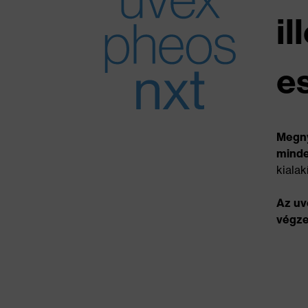
i
e
Megny
minde
kialak
Az uv
végze