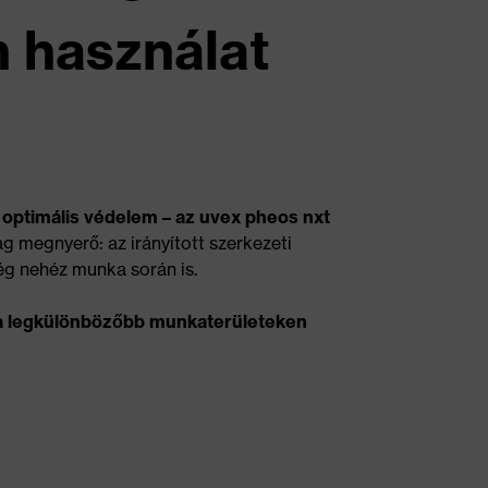
n használat
optimális védelem – az uvex pheos nxt
g megnyerő: az irányított szerkezeti
még nehéz munka során is.
s a legkülönbözőbb munkaterületeken