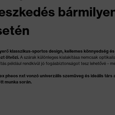
lleszkedés bármilye
setén
erő klasszikus-sportos design, kellemes könnyedség és 
zt ötvözi.
A szárak különleges kialakítása nemcsak optikaila
ítás például rendkívül jó fogásbiztonságot tesz lehetővé – 
ex pheos nxt vonzó univerzális szemüveg és ideális tár
tt munka során.