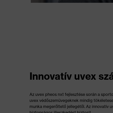
Innovatív uvex szá
Az uvex pheos nxt fejlesztése során a sporto
uvex védőszemüvegeknek mindig tökéletesen k
munka megerőltető jellegétől. Az innovatív 
biztonságos illeszkedést biztosít.